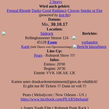
2 Storys
Wird auch gehört:
Frenzal Rhomb
Darko
Good Riddance
Clowns
Smoke or Fire
(powered by
last.fm
)
Datum:
Mo,
30.10.17
Location:
Südrock
Berichte:
Rellinghausener Strasse 124
45128
Essen
vorhanden
Karte
(lädt Daten von Openstreetmap)
Line-Up:
Pears
- Ruhrpott Show !!!!
Infos:
Einlass: 20'00
Beginn: 20'30
Eintritt: VVK 10€ AK 12€
Karten unter drunkardentertainment@gmx.de erhältlich!
Et gibt nur 80 Tickets !!! Dann ist voll !!!
Pears ( Melodycore / New Orleans - US )
https://www.facebook.com/PEARStheband/
+ Angry Youth Elite ( Ruhrpott Punk Rock )