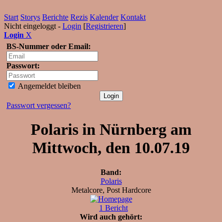
Start
Storys
Berichte
Rezis
Kalender
Kontakt
Nicht eingeloggt -
Login
[
Registrieren
]
Login
X
BS-Nummer oder Email:
Passwort:
Angemeldet bleiben
Passwort vergessen?
Polaris in Nürnberg am
Mittwoch, den 10.07.19
Band:
Polaris
Metalcore, Post Hardcore
1 Bericht
Wird auch gehört: