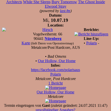
Architects
While She Sleeps
Bury Tomorrow
The Ghost Inside
Elwood Stray
(powered by
last.fm
)
Datum:
Mi,
10.07.19
Location:
Hirsch
Berichte:
Vogelweiherstr. 66
90441
Nürnberg
Line-Up:
Karte
•
Polaris
-
(lädt Daten von Openstreetmap)
Metalcore/Post Hardcore, AUS
•
Bad Omens
•
Our Hollow, Our Home
Infos:
https://facebook.com/polarisaus
Polaris
Metalcore, Post Hardcore
1 Bericht
Our Hollow, Our Home
Metalcore
Termin eingetragen von
Gast
(zuletzt geändert: 24.07.2021 11:47)
unvollständige Angaben?