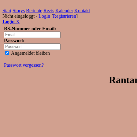
Start
Storys
Berichte
Rezis
Kalender
Kontakt
Nicht eingeloggt -
Login
[
Registrieren
]
Login
X
BS-Nummer oder Email:
Passwort:
Angemeldet bleiben
Passwort vergessen?
Rantan