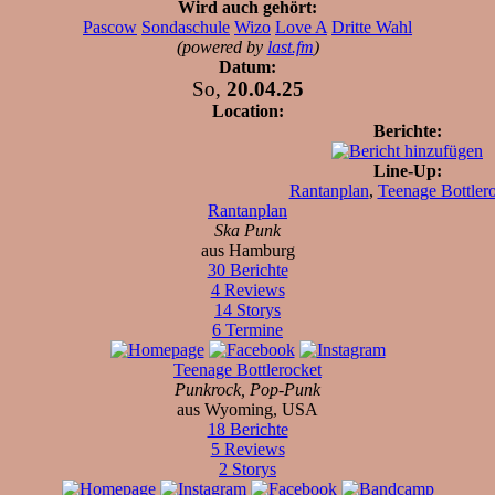
Wird auch gehört:
Pascow
Sondaschule
Wizo
Love A
Dritte Wahl
(powered by
last.fm
)
Datum:
So,
20.04.25
Location:
Berichte:
Line-Up:
Rantanplan
,
Teenage Bottler
Rantanplan
Ska Punk
aus Hamburg
30 Berichte
4 Reviews
14 Storys
6 Termine
Teenage Bottlerocket
Punkrock, Pop-Punk
aus Wyoming, USA
18 Berichte
5 Reviews
2 Storys