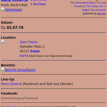
The Generators
Born To Lose
3 Reviews
Punk, Rock'n'Roll
Frontkick
The Turbo A.C.'s
Angel City Outcasts
(powered by
last.fm
)
Datum:
Di,
02.07.19
Location:
Don't Panic
Viehofer Platz 2
45127
Essen
Karte
(lädt Daten von Openstreetmap)
Berichte:
Line-Up:
Reno Divorce
(Punkrock and Roll aus Denver)
Facebook:
Veranstaltung auf Facebook
Zum
Einsteller
des Events (zuletzt geändert: 24.07.2021 11:47)