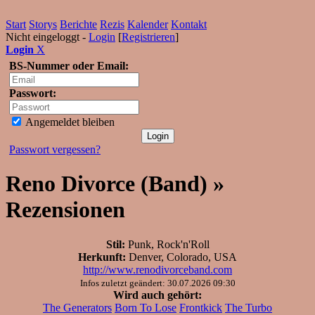
Start
Storys
Berichte
Rezis
Kalender
Kontakt
Nicht eingeloggt -
Login
[
Registrieren
]
Login
X
BS-Nummer oder Email:
Passwort:
Angemeldet bleiben
Passwort vergessen?
Reno Divorce (Band) »
Rezensionen
Stil:
Punk, Rock'n'Roll
Herkunft:
Denver, Colorado, USA
http://www.renodivorceband.com
Infos zuletzt geändert: 30.07.2026 09:30
Wird auch gehört:
The Generators
Born To Lose
Frontkick
The Turbo