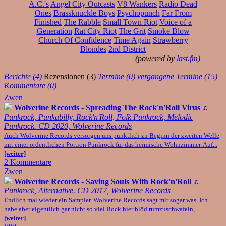
A.C.'s
Angel City Outcasts
V8 Wankers
Radio Dead
Ones
Brassknuckle Boys
Psychopunch
Far From
Finished
The Rabble
Small Town Riot
Voice of a
Generation
Rat City Riot
The Grit
Smoke Blow
Church Of Confidence
Time Again
Strawberry
Blondes
2nd District
(powered by
last.fm
)
Berichte (4)
Rezensionen (3)
Termine (0)
vergangene Termine (15)
Kommentare (0)
Zwen
Wolverine Records - Spreading The Rock'n'Roll Virus
♫
Punkrock, Punkabilly, Rock'n'Roll, Folk Punkrock, Melodic
Punkrock. CD 2020, Wolverine Records
Auch Wolverine Records versorgen uns pünktlich zu Beginn der zweiten Welle
mit einer ordentlichen Portion Punkrock für das heimische Wohnzimmer. Auf...
[weiter]
2 Kommentare
Zwen
Wolverine Records - Saving Souls With Rock'n'Roll
♫
Punkrock, Alternative. CD 2017, Wolverine Records
Endlich mal wieder ein Sampler. Wolverine Records sagt mir sogar was. Ich
habe aber eigentlich gar nicht so viel Bock hier blöd rumzuschwafeln,...
[weiter]