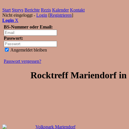
Start
Storys
Berichte
Rezis
Kalender
Kontakt
Nicht eingeloggt -
Login
[
Registrieren
]
Login
X
BS-Nummer oder Email:
Passwort:
Angemeldet bleiben
Passwort vergessen?
Rocktreff Mariendorf in 
Volkspark Mariendorf