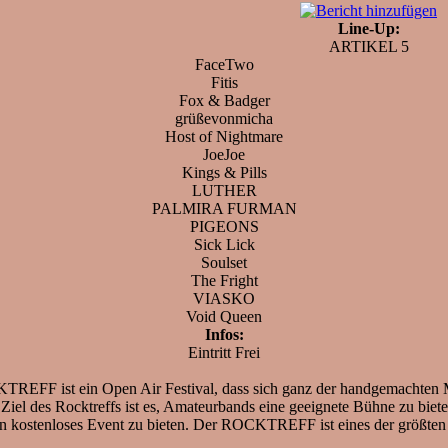
Line-Up:
ARTIKEL 5
FaceTwo
Fitis
Fox & Badger
grüßevonmicha
Host of Nightmare
JoeJoe
Kings & Pills
LUTHER
PALMIRA FURMAN
PIGEONS
Sick Lick
Soulset
The Fright
VIASKO
Void Queen
Infos:
Eintritt Frei
TREFF ist ein Open Air Festival, dass sich ganz der handgemachten M
Ziel des Rocktreffs ist es, Amateurbands eine geeignete Bühne zu biet
 ein kostenloses Event zu bieten. Der ROCKTREFF ist eines der größte