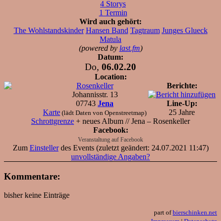
4 Storys
1 Termin
Wird auch gehört:
The Wohlstandskinder
Hansen Band
Tagtraum
Junges Glueck
Matula
(powered by
last.fm
)
Datum:
Do,
06.02.20
Location:
Rosenkeller
Berichte:
Johannisstr. 13
07743
Jena
Line-Up:
Karte
25 Jahre
(lädt Daten von Openstreetmap)
Schrottgrenze
+ neues Album // Jena – Rosenkeller
Facebook:
Veranstaltung auf Facebook
Zum
Einsteller
des Events (zuletzt geändert: 24.07.2021 11:47)
unvollständige Angaben?
Kommentare:
bisher keine Einträge
part of
bierschinken.net