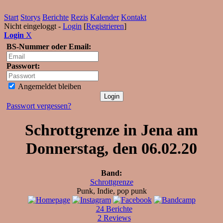
Start
Storys
Berichte
Rezis
Kalender
Kontakt
Nicht eingeloggt -
Login
[
Registrieren
]
Login
X
BS-Nummer oder Email:
Passwort:
Angemeldet bleiben
Passwort vergessen?
Schrottgrenze in Jena am
Donnerstag, den 06.02.20
Band:
Schrottgrenze
Punk, Indie, pop punk
24 Berichte
2 Reviews