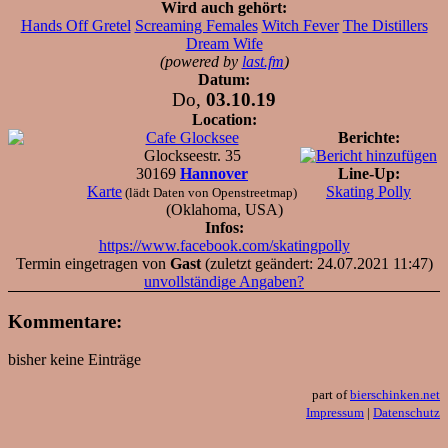
Wird auch gehört:
Hands Off Gretel
Screaming Females
Witch Fever
The Distillers
Dream Wife
(powered by
last.fm
)
Datum:
Do,
03.10.19
Location:
Cafe Glocksee
Berichte:
Glockseestr. 35
30169
Hannover
Line-Up:
Karte
Skating Polly
(lädt Daten von Openstreetmap)
(Oklahoma, USA)
Infos:
https://www.facebook.com/skatingpolly
Termin eingetragen von
Gast
(zuletzt geändert: 24.07.2021 11:47)
unvollständige Angaben?
Kommentare:
bisher keine Einträge
part of
bierschinken.net
Impressum
|
Datenschutz