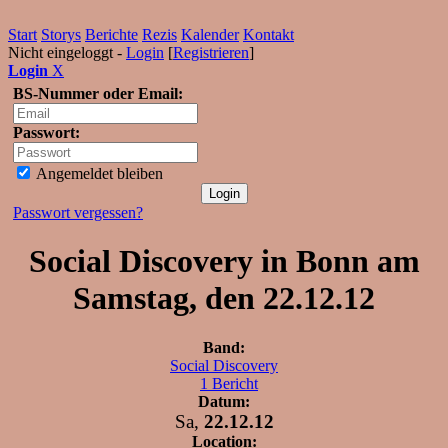
Start
Storys
Berichte
Rezis
Kalender
Kontakt
Nicht eingeloggt -
Login
[
Registrieren
]
Login
X
BS-Nummer oder Email:
Passwort:
Angemeldet bleiben
Passwort vergessen?
Social Discovery in Bonn am
Samstag, den 22.12.12
Band:
Social Discovery
1 Bericht
Datum:
Sa,
22.12.12
Location: