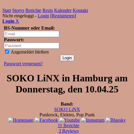
Start
Storys
Berichte
Rezis
Kalender
Kontakt
Nicht eingeloggt -
Login
[
Registrieren
]
Login
X
BS-Nummer oder Email:
Passwort:
Angemeldet bleiben
Passwort vergessen?
SOKO LiNX in Hamburg am
Donnerstag, den 10.04.25
Band:
SOKO LiNX
Punkrock, Elektro, Pop Punk
11 Berichte
3 Reviews