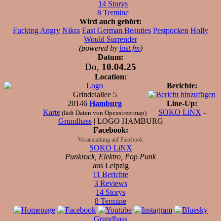
14 Storys
8 Termine
Wird auch gehört:
Fucking Angry
Nikra
East German Beauties
Pestpocken
Holly
Would Surrender
(powered by
last.fm
)
Datum:
Do,
10.04.25
Location:
Logo
Berichte:
Grindelallee 5
20146
Hamburg
Line-Up:
Karte
SOKO LiNX
-
(lädt Daten von Openstreetmap)
Grundhass
| LOGO HAMBURG
Facebook:
Veranstaltung auf Facebook
SOKO LiNX
Punkrock, Elektro, Pop Punk
aus Leipzig
11 Berichte
3 Reviews
14 Storys
8 Termine
Grundhass