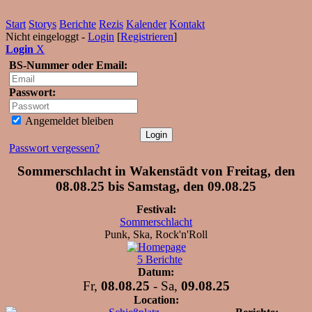
Start
Storys
Berichte
Rezis
Kalender
Kontakt
Nicht eingeloggt -
Login
[
Registrieren
]
Login
X
BS-Nummer oder Email:
Passwort:
Angemeldet bleiben
Passwort vergessen?
Sommerschlacht in Wakenstädt von Freitag, den
08.08.25 bis Samstag, den 09.08.25
Festival:
Sommerschlacht
Punk, Ska, Rock'n'Roll
5 Berichte
Datum:
Fr,
08.08.25
- Sa,
09.08.25
Location: