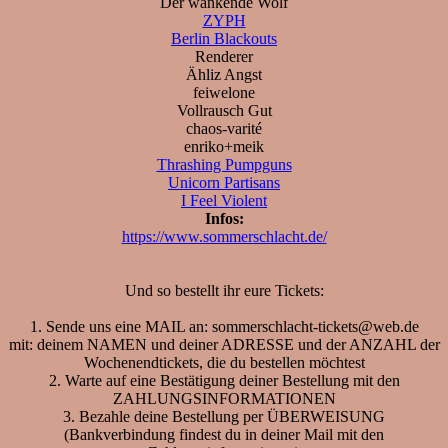
Der wankende Wolf
ZYPH
Berlin Blackouts
Renderer
Ähliz Angst
feiwelone
Vollrausch Gut
chaos-varité
enriko+meik
Thrashing Pumpguns
Unicorn Partisans
I Feel Violent
Infos:
https://www.sommerschlacht.de/
Und so bestellt ihr eure Tickets:
1. Sende uns eine MAIL an: sommerschlacht-tickets@web.de
mit: deinem NAMEN und deiner ADRESSE und der ANZAHL der
Wochenendtickets, die du bestellen möchtest
2. Warte auf eine Bestätigung deiner Bestellung mit den
ZAHLUNGSINFORMATIONEN
3. Bezahle deine Bestellung per ÜBERWEISUNG
(Bankverbindung findest du in deiner Mail mit den