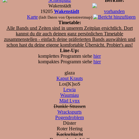
Schießplatz
Berichte:
Wakenstädt
19205
Wakenstädt
vorhanden
Karte
(lädt Daten von Openstreetmap)
Timetable:
Alle Bands und Zeiten sind in unserem Zeitplan ersichtlich. Dort
kannst du dir auch deinen ganz persönlichen Timetable
zusammenstellen - einfach deine präferierten Bands auswählen und
schon hast du deine eigene komfortable Übersicht.
Probier's aus!
Line-Up:
komplettes Programm siehe
hier
kompaktes Programm siehe
hier
glaza
Kaput Krauts
Los[K]soS
Lewia
Waumiau
Mäd Lynx
Dunkle Strassen
Wrackspurts
Pogendroblem
Düster
Roter Hering
Kackschlacht