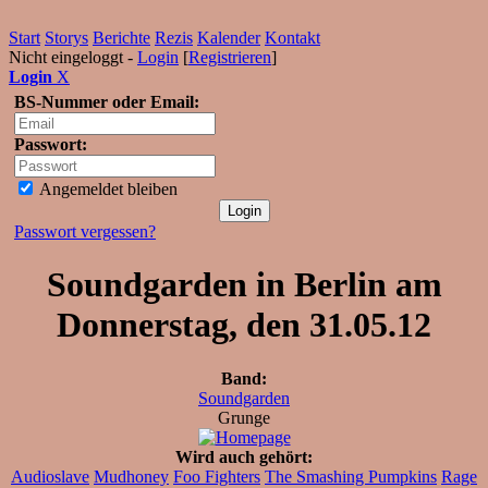
Start
Storys
Berichte
Rezis
Kalender
Kontakt
Nicht eingeloggt -
Login
[
Registrieren
]
Login
X
BS-Nummer oder Email:
Passwort:
Angemeldet bleiben
Passwort vergessen?
Soundgarden in Berlin am
Donnerstag, den 31.05.12
Band:
Soundgarden
Grunge
Wird auch gehört:
Audioslave
Mudhoney
Foo Fighters
The Smashing Pumpkins
Rage