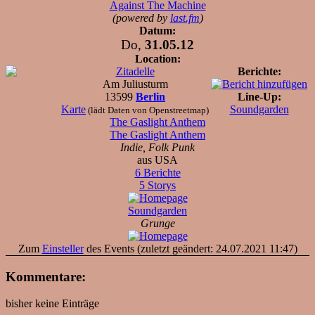
Against The Machine
(powered by
last.fm
)
Datum:
Do,
31.05.12
Location:
Zitadelle
Berichte:
Am Juliusturm
13599
Berlin
Line-Up:
Karte
Soundgarden
(lädt Daten von Openstreetmap)
The Gaslight Anthem
The Gaslight Anthem
Indie, Folk Punk
aus USA
6 Berichte
5 Storys
Soundgarden
Grunge
Zum
Einsteller
des Events (zuletzt geändert: 24.07.2021 11:47)
Kommentare:
bisher keine Einträge