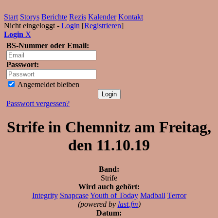
Start
Storys
Berichte
Rezis
Kalender
Kontakt
Nicht eingeloggt -
Login
[
Registrieren
]
Login
X
BS-Nummer oder Email:
Passwort:
Angemeldet bleiben
Passwort vergessen?
Strife in Chemnitz am Freitag,
den 11.10.19
Band:
Strife
Wird auch gehört:
Integrity
Snapcase
Youth of Today
Madball
Terror
(powered by
last.fm
)
Datum: