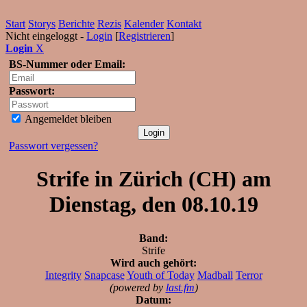
Start
Storys
Berichte
Rezis
Kalender
Kontakt
Nicht eingeloggt -
Login
[
Registrieren
]
Login
X
BS-Nummer oder Email:
Passwort:
Angemeldet bleiben
Passwort vergessen?
Strife in Zürich (CH) am
Dienstag, den 08.10.19
Band:
Strife
Wird auch gehört:
Integrity
Snapcase
Youth of Today
Madball
Terror
(powered by
last.fm
)
Datum: