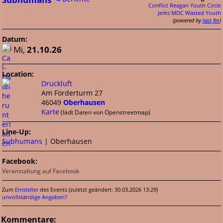
Conflict
Reagan Youth
Circle
Jerks
MDC
Wasted Youth
(powered by
last.fm
)
Datum:
Mi,
21.10.26
Location:
Druckluft
Am Förderturm 27
46049
Oberhausen
Karte
(lädt Daten von Openstreetmap)
Line-Up:
Subhumans
| Oberhausen
Facebook:
Veranstaltung auf Facebook
Zum
Einsteller
des Events (zuletzt geändert: 30.03.2026 13:29)
unvollständige Angaben?
Kommentare: