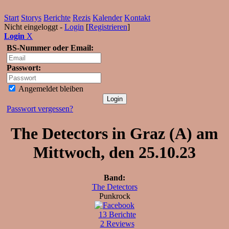
Start
Storys
Berichte
Rezis
Kalender
Kontakt
Nicht eingeloggt -
Login
[
Registrieren
]
Login
X
BS-Nummer oder Email:
Passwort:
Angemeldet bleiben
Passwort vergessen?
The Detectors in Graz (A) am
Mittwoch, den 25.10.23
Band:
The Detectors
Punkrock
13 Berichte
2 Reviews