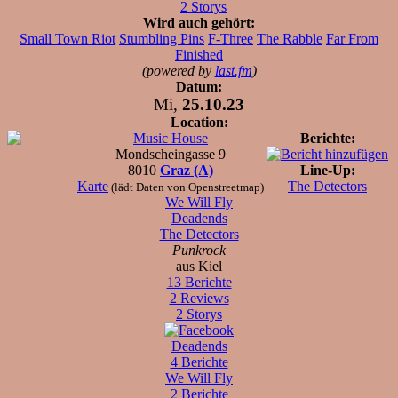
2 Storys
Wird auch gehört:
Small Town Riot
Stumbling Pins
F-Three
The Rabble
Far From
Finished
(powered by
last.fm
)
Datum:
Mi,
25.10.23
Location:
Music House
Berichte:
Mondscheingasse 9
8010
Graz (A)
Line-Up:
Karte
The Detectors
(lädt Daten von Openstreetmap)
We Will Fly
Deadends
The Detectors
Punkrock
aus Kiel
13 Berichte
2 Reviews
2 Storys
Deadends
4 Berichte
We Will Fly
2 Berichte