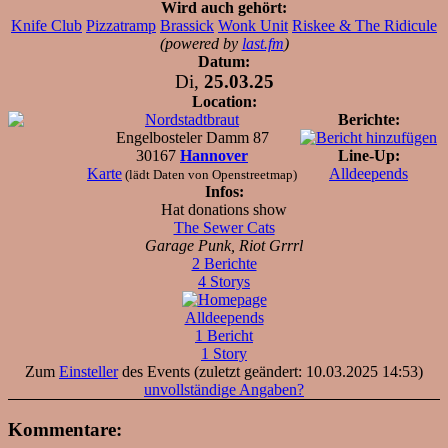
Wird auch gehört:
Knife Club
Pizzatramp
Brassick
Wonk Unit
Riskee & The Ridicule
(powered by
last.fm
)
Datum:
Di,
25.03.25
Location:
Nordstadtbraut
Berichte:
Engelbosteler Damm 87
30167
Hannover
Line-Up:
Karte
Alldeepends
(lädt Daten von Openstreetmap)
Infos:
Hat donations show
The Sewer Cats
Garage Punk, Riot Grrrl
2 Berichte
4 Storys
Alldeepends
1 Bericht
1 Story
Zum
Einsteller
des Events (zuletzt geändert: 10.03.2025 14:53)
unvollständige Angaben?
Kommentare: