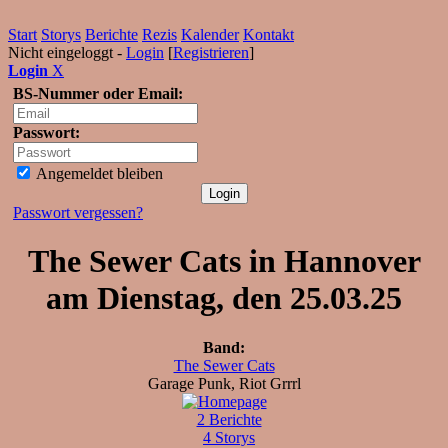
Start
Storys
Berichte
Rezis
Kalender
Kontakt
Nicht eingeloggt -
Login
[
Registrieren
]
Login
X
BS-Nummer oder Email:
Passwort:
Angemeldet bleiben
Passwort vergessen?
The Sewer Cats in Hannover
am Dienstag, den 25.03.25
Band:
The Sewer Cats
Garage Punk, Riot Grrrl
2 Berichte
4 Storys