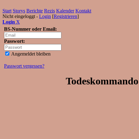
Start
Storys
Berichte
Rezis
Kalender
Kontakt
Nicht eingeloggt -
Login
[
Registrieren
]
Login
X
BS-Nummer oder Email:
Passwort:
Angemeldet bleiben
Passwort vergessen?
Todeskommando A