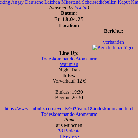
cking Angry
Deutsche Laichen
Missstand
Scheissediebullen
Kaput Kra
(powered by
last.fm
)
Datum:
Fr,
18.04.25
Location:
Berichte:
vorhanden
Line-Up:
Todeskommando Atomsturm
Waumiau
Night Trap
Infos:
Vorverkauf: 12 €
Einlass: 19:30
Beginn: 20:30
https://www.stubnitz.com/events/2025/apr/18-todeskommand.html
Todeskommando Atomsturm
Punk
aus München
38 Berichte
3 Reviews