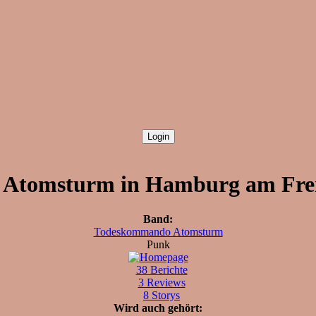
tomsturm in Hamburg am Freit
Band:
Todeskommando Atomsturm
Punk
38 Berichte
3 Reviews
8 Storys
Wird auch gehört: