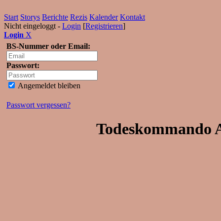
Start
Storys
Berichte
Rezis
Kalender
Kontakt
Nicht eingeloggt -
Login
[
Registrieren
]
Login
X
BS-Nummer oder Email:
Passwort:
Angemeldet bleiben
Passwort vergessen?
Todeskommando At