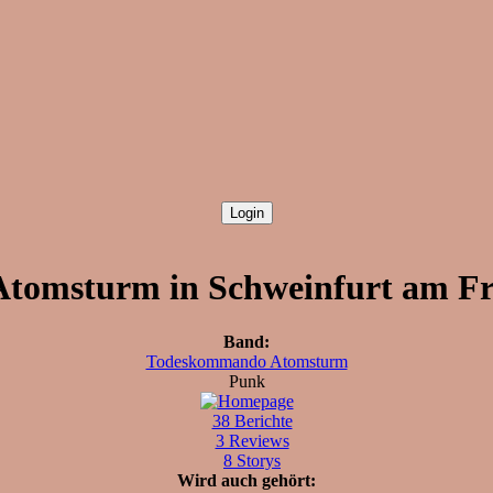
omsturm in Schweinfurt am Frei
Band:
Todeskommando Atomsturm
Punk
38 Berichte
3 Reviews
8 Storys
Wird auch gehört: