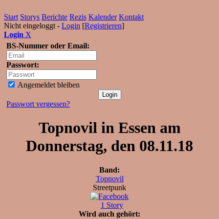
Start
Storys
Berichte
Rezis
Kalender
Kontakt
Nicht eingeloggt -
Login
[
Registrieren
]
Login
X
BS-Nummer oder Email:
Passwort:
Angemeldet bleiben
Passwort vergessen?
Topnovil in Essen am
Donnerstag, den 08.11.18
Band:
Topnovil
Streetpunk
1 Story
Wird auch gehört: