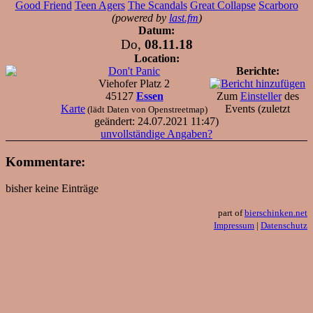
Good Friend
Teen Agers
The Scandals
Great Collapse
Scarboro
(powered by
last.fm
)
Datum:
Do,
08.11.18
Location:
Don't Panic
Berichte:
Viehofer Platz 2
45127
Essen
Zum
Einsteller
des
Karte
Events (zuletzt
(lädt Daten von Openstreetmap)
geändert: 24.07.2021 11:47)
unvollständige Angaben?
Kommentare:
bisher keine Einträge
part of
bierschinken.net
Impressum
|
Datenschutz