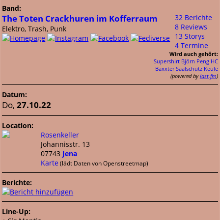
Band:
The Toten Crackhuren im Kofferraum
32 Berichte
8 Reviews
Elektro, Trash, Punk
13 Storys
4 Termine
Wird auch gehört:
Supershirt
Björn Peng
HC
Baxxter
Saalschutz
Keule
(powered by
last.fm
)
Datum:
Do,
27.10.22
Location:
Rosenkeller
Johannisstr. 13
07743
Jena
Karte
(lädt Daten von Openstreetmap)
Berichte:
Line-Up: