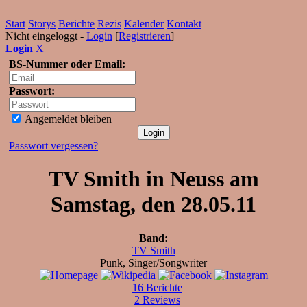
Start
Storys
Berichte
Rezis
Kalender
Kontakt
Nicht eingeloggt -
Login
[
Registrieren
]
Login
X
BS-Nummer oder Email:
Passwort:
Angemeldet bleiben
Passwort vergessen?
TV Smith in Neuss am
Samstag, den 28.05.11
Band:
TV Smith
Punk, Singer/Songwriter
16 Berichte
2 Reviews