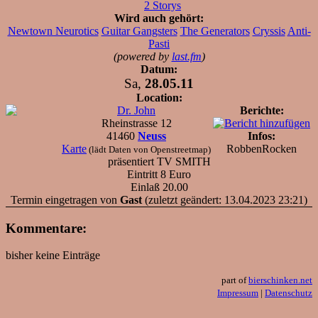
2 Storys
Wird auch gehört:
Newtown Neurotics
Guitar Gangsters
The Generators
Cryssis
Anti-
Pasti
(powered by
last.fm
)
Datum:
Sa,
28.05.11
Location:
Dr. John
Berichte:
Rheinstrasse 12
41460
Neuss
Infos:
Karte
RobbenRocken
(lädt Daten von Openstreetmap)
präsentiert TV SMITH
Eintritt 8 Euro
Einlaß 20.00
Termin eingetragen von
Gast
(zuletzt geändert: 13.04.2023 23:21)
Kommentare:
bisher keine Einträge
part of
bierschinken.net
Impressum
|
Datenschutz