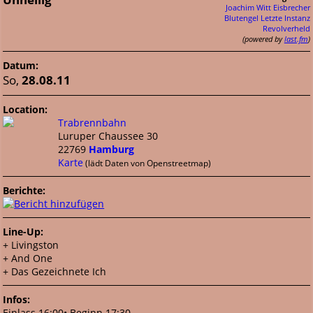
Joachim Witt
Eisbrecher
Blutengel
Letzte Instanz
Revolverheld
(powered by
last.fm
)
Datum:
So,
28.08.11
Location:
Trabrennbahn
Luruper Chaussee 30
22769
Hamburg
Karte
(lädt Daten von Openstreetmap)
Berichte:
Line-Up:
+ Livingston
+ And One
+ Das Gezeichnete Ich
Infos:
Einlass 16:00• Beginn 17:30