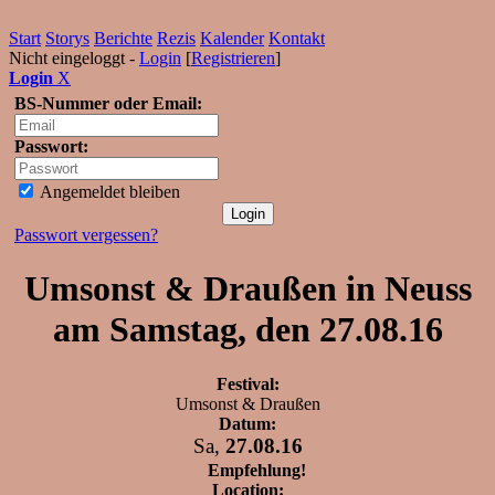
Start
Storys
Berichte
Rezis
Kalender
Kontakt
Nicht eingeloggt -
Login
[
Registrieren
]
Login
X
BS-Nummer oder Email:
Passwort:
Angemeldet bleiben
Passwort vergessen?
Umsonst & Draußen in Neuss
am Samstag, den 27.08.16
Festival:
Umsonst & Draußen
Datum:
Sa,
27.08.16
Empfehlung!
Location: