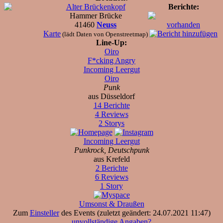
Alter Brückenkopf
Berichte:
Hammer Brücke
41460
Neuss
vorhanden
Karte
(lädt Daten von Openstreetmap)
Line-Up:
Oiro
F*cking Angry
Incoming Leergut
Oiro
Punk
aus Düsseldorf
14 Berichte
4 Reviews
2 Storys
Incoming Leergut
Punkrock, Deutschpunk
aus Krefeld
2 Berichte
6 Reviews
1 Story
Umsonst & Draußen
Zum
Einsteller
des Events (zuletzt geändert: 24.07.2021 11:47)
unvollständige Angaben?