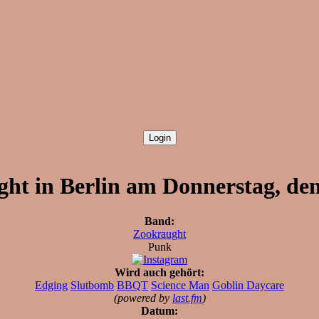
ht in Berlin am Donnerstag, den
Band:
Zookraught
Punk
Wird auch gehört:
Edging
Slutbomb
BBQT
Science Man
Goblin Daycare
(powered by
last.fm
)
Datum: