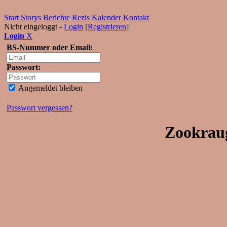
Start
Storys
Berichte
Rezis
Kalender
Kontakt
Nicht eingeloggt -
Login
[
Registrieren
]
Login
X
BS-Nummer oder Email:
Passwort:
Angemeldet bleiben
Passwort vergessen?
Zookraug