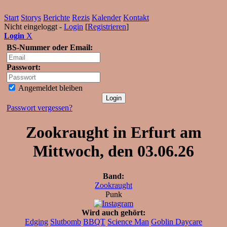
Start
Storys
Berichte
Rezis
Kalender
Kontakt
Nicht eingeloggt -
Login
[
Registrieren
]
Login
X
BS-Nummer oder Email:
Passwort:
Angemeldet bleiben
Passwort vergessen?
Zookraught in Erfurt am
Mittwoch, den 03.06.26
Band:
Zookraught
Punk
Wird auch gehört:
Edging
Slutbomb
BBQT
Science Man
Goblin Daycare