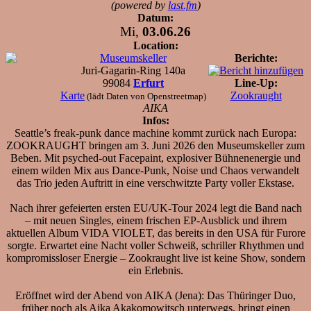
(powered by
last.fm
)
Datum:
Mi,
03.06.26
Location:
Museumskeller
Berichte:
Juri-Gagarin-Ring 140a
99084
Erfurt
Line-Up:
Karte
Zookraught
(lädt Daten von Openstreetmap)
AIKA
Infos:
Seattle’s freak-punk dance machine kommt zurück nach Europa:
ZOOKRAUGHT bringen am 3. Juni 2026 den Museumskeller zum
Beben. Mit psyched-out Facepaint, explosiver Bühnenenergie und
einem wilden Mix aus Dance-Punk, Noise und Chaos verwandelt
das Trio jeden Auftritt in eine verschwitzte Party voller Ekstase.
Nach ihrer gefeierten ersten EU/UK-Tour 2024 legt die Band nach
– mit neuen Singles, einem frischen EP-Ausblick und ihrem
aktuellen Album VIDA VIOLET, das bereits in den USA für Furore
sorgte. Erwartet eine Nacht voller Schweiß, schriller Rhythmen und
kompromissloser Energie – Zookraught live ist keine Show, sondern
ein Erlebnis.
Eröffnet wird der Abend von AIKA (Jena): Das Thüringer Duo,
früher noch als Aika Akakomowitsch unterwegs, bringt einen