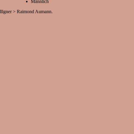
Männlich
o Illgner > Raimond Aumann.