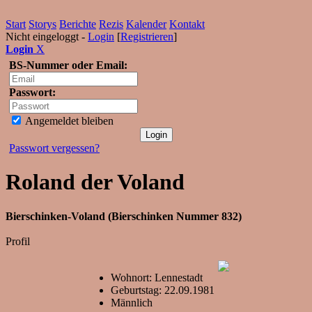
Start
Storys
Berichte
Rezis
Kalender
Kontakt
Nicht eingeloggt -
Login
[
Registrieren
]
Login
X
BS-Nummer oder Email:
Passwort:
Angemeldet bleiben
Passwort vergessen?
Roland der Voland
Bierschinken-Voland (Bierschinken Nummer 832)
Profil
Wohnort: Lennestadt
Geburtstag: 22.09.1981
Männlich