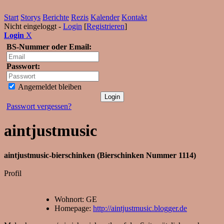
Start
Storys
Berichte
Rezis
Kalender
Kontakt
Nicht eingeloggt -
Login
[
Registrieren
]
Login
X
BS-Nummer oder Email:
Passwort:
Angemeldet bleiben
Passwort vergessen?
aintjustmusic
aintjustmusic-bierschinken (Bierschinken Nummer 1114)
Profil
Wohnort: GE
Homepage:
http://aintjustmusic.blogger.de