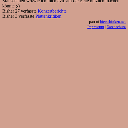
Mal schauen wo/wie ich mich evtl. auf der Seite nützlich machen
könnte ;-)
Bisher 27 verfasste
Konzertberichte
Bisher 3 verfasste
Plattenkritiken
part of
bierschinken.net
Impressum
|
Datenschutz