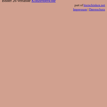
Bisher 26 verfasste
Konzertberichte
part of
bierschinken.net
Impressum
|
Datenschutz