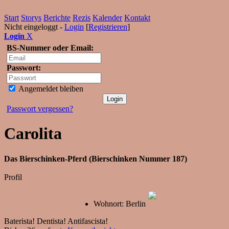
Start
Storys
Berichte
Rezis
Kalender
Kontakt
Nicht eingeloggt -
Login
[
Registrieren
]
Login
X
BS-Nummer oder Email:
Passwort:
Angemeldet bleiben
Passwort vergessen?
Carolita
Das Bierschinken-Pferd (Bierschinken Nummer 187)
Profil
Wohnort: Berlin
Baterista! Dentista! Antifascista!