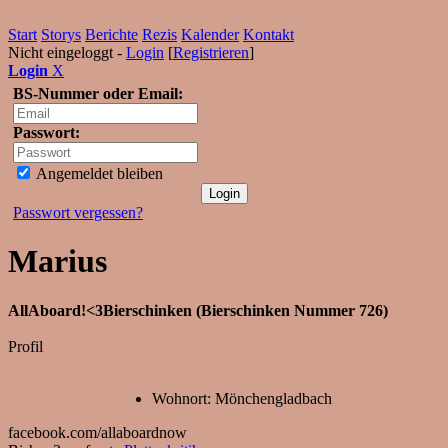
Start
Storys
Berichte
Rezis
Kalender
Kontakt
Nicht eingeloggt -
Login
[
Registrieren
]
Login
X
BS-Nummer oder Email:
Passwort:
Angemeldet bleiben
Passwort vergessen?
Marius
AllAboard!<3Bierschinken (Bierschinken Nummer 726)
Profil
Wohnort: Mönchengladbach
facebook.com/allaboardnow