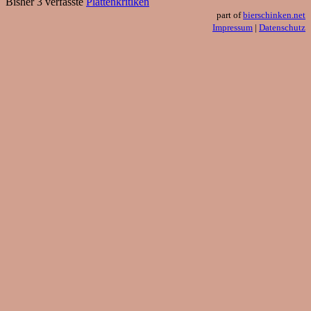
Bisher 3 verfasste
Plattenkritiken
part of
bierschinken.net
Impressum
|
Datenschutz