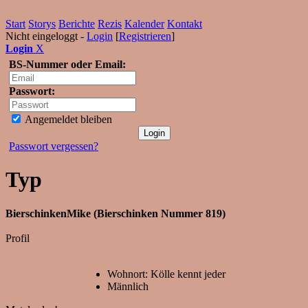
Start
Storys
Berichte
Rezis
Kalender
Kontakt
Nicht eingeloggt -
Login
[
Registrieren
]
Login
X
BS-Nummer oder Email:
Passwort:
Angemeldet bleiben
Passwort vergessen?
Typ
BierschinkenMike (Bierschinken Nummer 819)
Profil
Wohnort: Kölle kennt jeder
Männlich