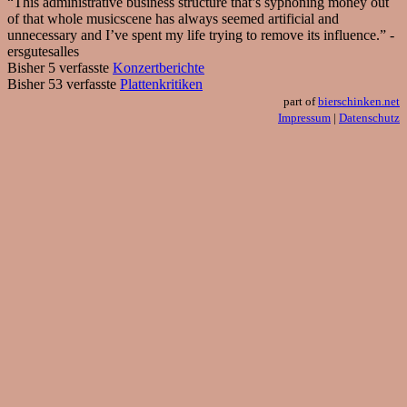
“This administrative business structure that’s syphoning money out
of that whole musicscene has always seemed artificial and
unnecessary and I’ve spent my life trying to remove its influence.” -
ersgutesalles
Bisher 5 verfasste
Konzertberichte
Bisher 53 verfasste
Plattenkritiken
part of
bierschinken.net
Impressum
|
Datenschutz