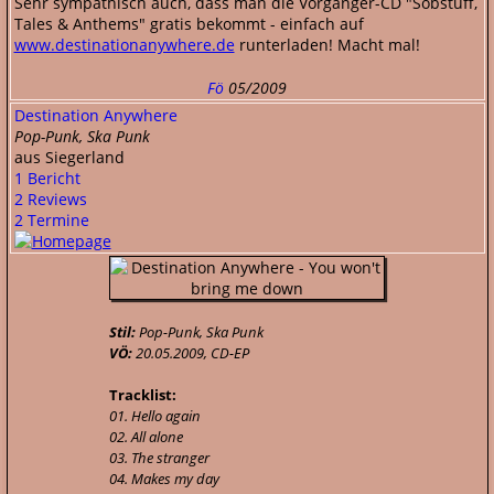
Sehr sympathisch auch, dass man die Vorgänger-CD "Sobstuff,
Tales & Anthems" gratis bekommt - einfach auf
www.destinationanywhere.de
runterladen! Macht mal!
Fö
05/2009
Destination Anywhere
Pop-Punk, Ska Punk
aus Siegerland
1 Bericht
2 Reviews
2 Termine
Stil:
Pop-Punk, Ska Punk
VÖ:
20.05.2009, CD-EP
Tracklist:
01. Hello again
02. All alone
03. The stranger
04. Makes my day