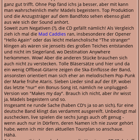
ganz gut trifft. Ohne Pop fänd ichs ja besser, aber mit kann
man wahrscheinlich mehr Mädels begeistern. Top Produktion
und die Anzugsträger auf dem Bandfoto sehen ebenso glatt
aus wie sich der Sound anhört.
Soweit zum Negativen (?), die CD gefällt nämlich! Als Vergleich
zieh ich mal die
Mad Caddies
ran, insbesondere der Opener
"Hello Again" oder das leicht melancholische "The stranger"
klingen als wären sie jenseits des großen Teiches entstanden
und nicht im Siegerland, wo Destination Anywhere
herkommen. Wow! Aber die anderen Stücke brauchen sich
auch nicht zu verstecken. Tolle Bläsersätze und hier und da
ein wenig Offbeat-Gitarre zeigen die Ska-Einflüsse der Band,
ansonsten orientiert man sich eher an melodischem Pop-Punk
der Marke frühe Ataris. Sieben Lieder sind auf der EP, wobei
das letzte "nur" ein Bonus-Song ist, nämlich ne unplugged-
Version von "Makes my day". Brauch ich nicht, aber ihr wisst
ja, Mädels begeistern und so.
Insgesamt ne runde Sache (haben CD's ja so an sich), für eine
deutsche Band klingt das verdammt ausgereift. Unbedingt mal
auschecken, live spielen die sechs Jungs auch oft genug -
wenn auch nur in Dörfern, deren Namen ich nie zuvor gehört
habe, wenn ich mir den aktuellen Tourplan so anschaue.
Hähä.