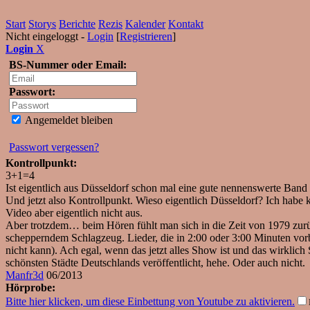
Start
Storys
Berichte
Rezis
Kalender
Kontakt
Nicht eingeloggt -
Login
[
Registrieren
]
Login
X
BS-Nummer oder Email:
Passwort:
Angemeldet bleiben
Passwort vergessen?
Kontrollpunkt:
3+1=4
Ist eigentlich aus Düsseldorf schon mal eine gute nennenswerte Ban
Und jetzt also Kontrollpunkt. Wieso eigentlich Düsseldorf? Ich habe
Video aber eigentlich nicht aus.
Aber trotzdem… beim Hören fühlt man sich in die Zeit von 1979 zurüc
schepperndem Schlagzeug. Lieder, die in 2:00 oder 3:00 Minuten vorb
nicht kann). Ach egal, wenn das jetzt alles Show ist und das wirklich
schönsten Städte Deutschlands veröffentlicht, hehe. Oder auch nicht.
Manfr3d
06/2013
Hörprobe:
Bitte hier klicken, um diese Einbettung von Youtube zu aktivieren.