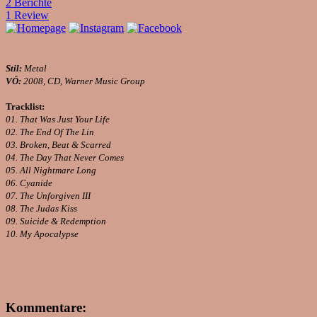
2 Berichte
1 Review
Stil:
Metal
VÖ:
2008, CD, Warner Music Group
Tracklist:
01. That Was Just Your Life
02. The End Of The Lin
03. Broken, Beat & Scarred
04. The Day That Never Comes
05. All Nightmare Long
06. Cyanide
07. The Unforgiven III
08. The Judas Kiss
09. Suicide & Redemption
10. My Apocalypse
Kommentare: