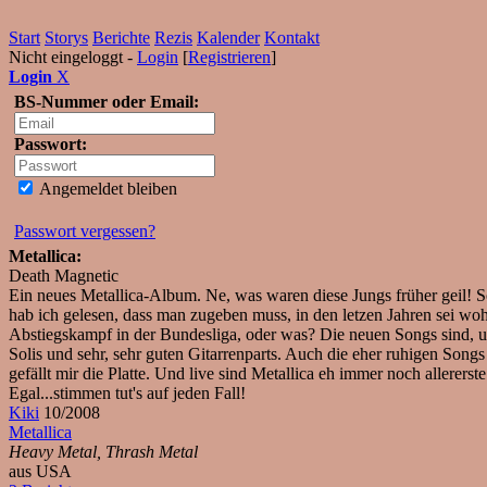
Start
Storys
Berichte
Rezis
Kalender
Kontakt
Nicht eingeloggt -
Login
[
Registrieren
]
Login
X
BS-Nummer oder Email:
Passwort:
Angemeldet bleiben
Passwort vergessen?
Metallica:
Death Magnetic
Ein neues Metallica-Album. Ne, was waren diese Jungs früher geil! S
hab ich gelesen, dass man zugeben muss, in den letzen Jahren sei wo
Abstiegskampf in der Bundesliga, oder was? Die neuen Songs sind, um
Solis und sehr, sehr guten Gitarrenparts. Auch die eher ruhigen Son
gefällt mir die Platte. Und live sind Metallica eh immer noch allerer
Egal...stimmen tut's auf jeden Fall!
Kiki
10/2008
Metallica
Heavy Metal, Thrash Metal
aus USA