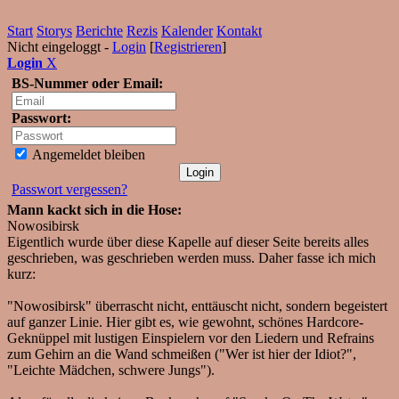
Start
Storys
Berichte
Rezis
Kalender
Kontakt
Nicht eingeloggt -
Login
[
Registrieren
]
Login
X
BS-Nummer oder Email:
Passwort:
Angemeldet bleiben
Passwort vergessen?
Mann kackt sich in die Hose:
Nowosibirsk
Eigentlich wurde über diese Kapelle auf dieser Seite bereits alles
geschrieben, was geschrieben werden muss. Daher fasse ich mich
kurz:
"Nowosibirsk" überrascht nicht, enttäuscht nicht, sondern begeistert
auf ganzer Linie. Hier gibt es, wie gewohnt, schönes Hardcore-
Geknüppel mit lustigen Einspielern vor den Liedern und Refrains
zum Gehirn an die Wand schmeißen ("Wer ist hier der Idiot?",
"Leichte Mädchen, schwere Jungs").