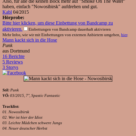
Also, für alle die keinen Bock mehr auf "Smoke On The Water"
haben, einfach "Nowosibirsk" aufdrehen und gut.
Kabl
04/2015
Hörprobe:
Bitte hier klicken, um diese Einbettung von Bandcamp zu
aktivieren.
Einbettungen von Bandcamp dauerhaft aktivieren
Mehr Infos, wie wir mit Einbettungen von externen Anbietern umgehen,
hier
.
Mann kackt sich in die Hose
Punk
aus Dortmund
16 Berichte
5 Reviews
3 Storys
Stil:
Punk
VÖ:
03/2015, 7", Spastic Fantastic
Tracklist:
01. Nowosibirsk
02. Wer ist hier der Idiot
03. Leichte Mädchen schwere Jungs
04. Neuer deutscher Herbst