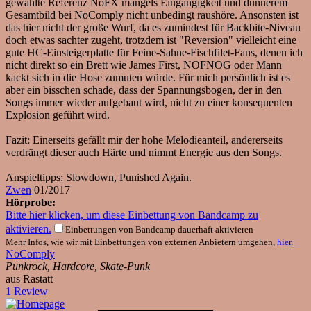
gewählte Referenz NoFX mangels Eingängigkeit und dünnerem
Gesamtbild bei NoComply nicht unbedingt raushöre. Ansonsten ist
das hier nicht der große Wurf, da es zumindest für Backbite-Niveau
doch etwas sachter zugeht, trotzdem ist "Reversion" vielleicht eine
gute HC-Einsteigerplatte für Feine-Sahne-Fischfilet-Fans, denen ich
nicht direkt so ein Brett wie James First, NOFNOG oder Mann
kackt sich in die Hose zumuten würde. Für mich persönlich ist es
aber ein bisschen schade, dass der Spannungsbogen, der in den
Songs immer wieder aufgebaut wird, nicht zu einer konsequenten
Explosion geführt wird.
Fazit: Einerseits gefällt mir der hohe Melodieanteil, andererseits
verdrängt dieser auch Härte und nimmt Energie aus den Songs.
Anspieltipps: Slowdown, Punished Again.
Zwen
01/2017
Hörprobe:
Bitte hier klicken, um diese Einbettung von Bandcamp zu
aktivieren.
Einbettungen von Bandcamp dauerhaft aktivieren
Mehr Infos, wie wir mit Einbettungen von externen Anbietern umgehen,
hier
.
NoComply
Punkrock, Hardcore, Skate-Punk
aus Rastatt
1 Review