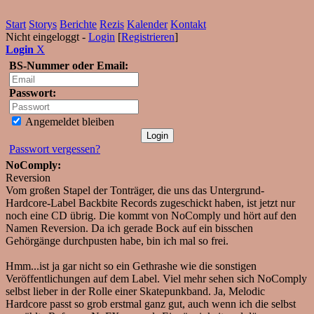
Start
Storys
Berichte
Rezis
Kalender
Kontakt
Nicht eingeloggt -
Login
[
Registrieren
]
Login
X
BS-Nummer oder Email:
Passwort:
Angemeldet bleiben
Passwort vergessen?
NoComply:
Reversion
Vom großen Stapel der Tonträger, die uns das Untergrund-
Hardcore-Label Backbite Records zugeschickt haben, ist jetzt nur
noch eine CD übrig. Die kommt von NoComply und hört auf den
Namen Reversion. Da ich gerade Bock auf ein bisschen
Gehörgänge durchpusten habe, bin ich mal so frei.
Hmm...ist ja gar nicht so ein Gethrashe wie die sonstigen
Veröffentlichungen auf dem Label. Viel mehr sehen sich NoComply
selbst lieber in der Rolle einer Skatepunkband. Ja, Melodic
Hardcore passt so grob erstmal ganz gut, auch wenn ich die selbst