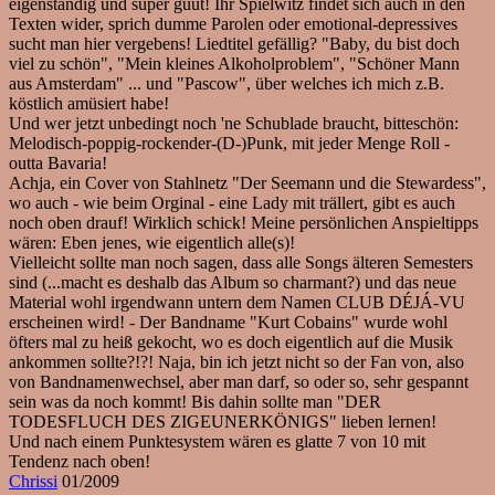
eigenständig und super guut! Ihr Spielwitz findet sich auch in den
Texten wider, sprich dumme Parolen oder emotional-depressives
sucht man hier vergebens! Liedtitel gefällig? "Baby, du bist doch
viel zu schön", "Mein kleines Alkoholproblem", "Schöner Mann
aus Amsterdam" ... und "Pascow", über welches ich mich z.B.
köstlich amüsiert habe!
Und wer jetzt unbedingt noch 'ne Schublade braucht, bitteschön:
Melodisch-poppig-rockender-(D-)Punk, mit jeder Menge Roll -
outta Bavaria!
Achja, ein Cover von Stahlnetz "Der Seemann und die Stewardess",
wo auch - wie beim Orginal - eine Lady mit trällert, gibt es auch
noch oben drauf! Wirklich schick! Meine persönlichen Anspieltipps
wären: Eben jenes, wie eigentlich alle(s)!
Vielleicht sollte man noch sagen, dass alle Songs älteren Semesters
sind (...macht es deshalb das Album so charmant?) und das neue
Material wohl irgendwann untern dem Namen CLUB DÉJÁ-VU
erscheinen wird! - Der Bandname "Kurt Cobains" wurde wohl
öfters mal zu heiß gekocht, wo es doch eigentlich auf die Musik
ankommen sollte?!?! Naja, bin ich jetzt nicht so der Fan von, also
von Bandnamenwechsel, aber man darf, so oder so, sehr gespannt
sein was da noch kommt! Bis dahin sollte man "DER
TODESFLUCH DES ZIGEUNERKÖNIGS" lieben lernen!
Und nach einem Punktesystem wären es glatte 7 von 10 mit
Tendenz nach oben!
Chrissi
01/2009