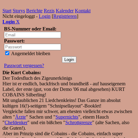
Start
Storys
Berichte
Rezis
Kalender
Kontakt
Nicht eingeloggt -
Login
[
Registrieren
]
Login
X
BS-Nummer oder Email:
Passwort:
Angemeldet bleiben
Passwort vergessen?
Die Kurt Cobains:
Der Todesfluch des Zigeunerkönigs
Hier ist er endlich, backfrisch und brandheiß - auf hauseigenem
Label, der erste (gut, von der Demo '06 mal abgesehen) KURT
COBAINS Silberling!
Mit unglaublichen 21 Liedchenkleins! Das Ganze im absolut
kultigen 16(!)-seitigem "Schnipsellayout"-Booklet!
Vergleiche fallen mir schwer, am ehesten vielleicht etwas zwischen
alten "
Ärzte
" Sachen und "
Supernichts
", einem Hauch
"
Chefdenker
" und ein bißchen "
Schrottgrenze
" (alte Sachen, also
die Guten!).
Aber im Prinzip sind die Cobains - die Cobains, einfach super