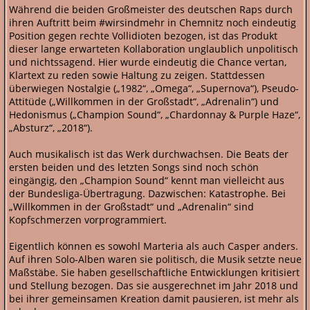
Während die beiden Großmeister des deutschen Raps durch
ihren Auftritt beim #wirsindmehr in Chemnitz noch eindeutig
Position gegen rechte Vollidioten bezogen, ist das Produkt
dieser lange erwarteten Kollaboration unglaublich unpolitisch
und nichtssagend. Hier wurde eindeutig die Chance vertan,
Klartext zu reden sowie Haltung zu zeigen. Stattdessen
überwiegen Nostalgie („1982“, „Omega“, „Supernova“), Pseudo-
Attitüde („Willkommen in der Großstadt“, „Adrenalin“) und
Hedonismus („Champion Sound“, „Chardonnay & Purple Haze“,
„Absturz“, „2018“).
Auch musikalisch ist das Werk durchwachsen. Die Beats der
ersten beiden und des letzten Songs sind noch schön
eingängig, den „Champion Sound“ kennt man vielleicht aus
der Bundesliga-Übertragung. Dazwischen: Katastrophe. Bei
„Willkommen in der Großstadt“ und „Adrenalin“ sind
Kopfschmerzen vorprogrammiert.
Eigentlich können es sowohl Marteria als auch Casper anders.
Auf ihren Solo-Alben waren sie politisch, die Musik setzte neue
Maßstäbe. Sie haben gesellschaftliche Entwicklungen kritisiert
und Stellung bezogen. Das sie ausgerechnet im Jahr 2018 und
bei ihrer gemeinsamen Kreation damit pausieren, ist mehr als