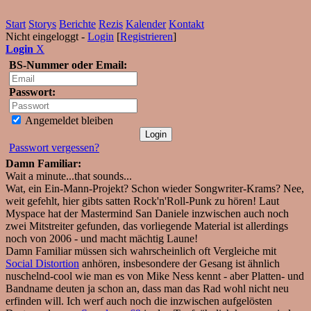
Start
Storys
Berichte
Rezis
Kalender
Kontakt
Nicht eingeloggt -
Login
[
Registrieren
]
Login
X
BS-Nummer oder Email:
Passwort:
Angemeldet bleiben
Passwort vergessen?
Damn Familiar:
Wait a minute...that sounds...
Wat, ein Ein-Mann-Projekt? Schon wieder Songwriter-Krams? Nee,
weit gefehlt, hier gibts satten Rock'n'Roll-Punk zu hören! Laut
Myspace hat der Mastermind San Daniele inzwischen auch noch
zwei Mitstreiter gefunden, das vorliegende Material ist allerdings
noch von 2006 - und macht mächtig Laune!
Damn Familiar müssen sich wahrscheinlich oft Vergleiche mit
Social Distortion
anhören, insbesondere der Gesang ist ähnlich
nuschelnd-cool wie man es von Mike Ness kennt - aber Platten- und
Bandname deuten ja schon an, dass man das Rad wohl nicht neu
erfinden will. Ich werf auch noch die inzwischen aufgelösten