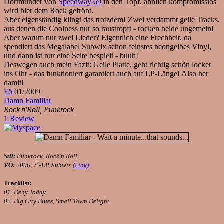
Dortmunder von
Speedway 69
in den Topf, ähnlich kompromisslos
wird hier dem Rock gefrönt.
Aber eigenständig klingt das trotzdem! Zwei verdammt geile Tracks,
aus denen die Coolness nur so raustropft - rocken beide ungemein!
Aber warum nur zwei Lieder? Eigentlich eine Frechheit, da
spendiert das Megalabel Subwix schon feinstes neongelbes Vinyl,
und dann ist nur eine Seite bespielt - buuh!
Deswegen auch mein Fazit: Geile Platte, geht richtig schön locker
ins Ohr - das funktioniert garantiert auch auf LP-Länge! Also her
damit!
Fö
01/2009
Damn Familiar
Rock'n'Roll, Punkrock
1 Review
Stil:
Punkrock, Rock'n'Roll
VÖ:
2006, 7"-EP, Subwix
(Link)
Tracklist:
01. Deny Today
02. Big City Blues, Small Town Delight