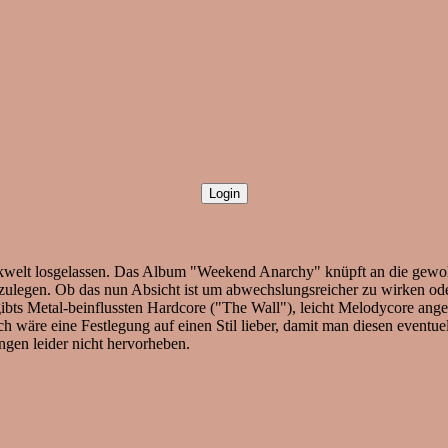
ikwelt losgelassen. Das Album "Weekend Anarchy" knüpft an die gewoh
tzulegen. Ob das nun Absicht ist um abwechslungsreicher zu wirken oder
ll gibts Metal-beinflussten Hardcore ("The Wall"), leicht Melodycore 
ich wäre eine Festlegung auf einen Stil lieber, damit man diesen eventue
ngen leider nicht hervorheben.