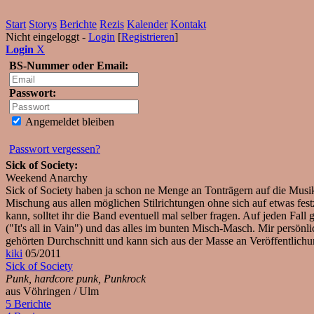
Start
Storys
Berichte
Rezis
Kalender
Kontakt
Nicht eingeloggt -
Login
[
Registrieren
]
Login
X
BS-Nummer oder Email:
Passwort:
Angemeldet bleiben
Passwort vergessen?
Sick of Society:
Weekend Anarchy
Sick of Society haben ja schon ne Menge an Tonträgern auf die Mus
Mischung aus allen möglichen Stilrichtungen ohne sich auf etwas fes
kann, solltet ihr die Band eventuell mal selber fragen. Auf jeden Fa
("It's all in Vain") und das alles im bunten Misch-Masch. Mir persönl
gehörten Durchschnitt und kann sich aus der Masse an Veröffentlichu
kiki
05/2011
Sick of Society
Punk, hardcore punk, Punkrock
aus Vöhringen / Ulm
5 Berichte