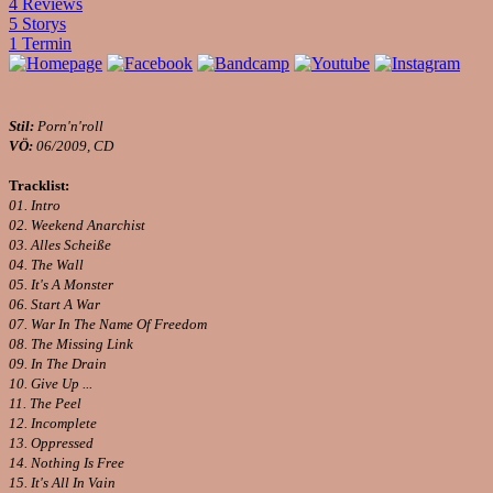
4 Reviews
5 Storys
1 Termin
Stil:
Porn'n'roll
VÖ:
06/2009, CD
Tracklist:
01. Intro
02. Weekend Anarchist
03. Alles Scheiße
04. The Wall
05. It's A Monster
06. Start A War
07. War In The Name Of Freedom
08. The Missing Link
09. In The Drain
10. Give Up ...
11. The Peel
12. Incomplete
13. Oppressed
14. Nothing Is Free
15. It's All In Vain