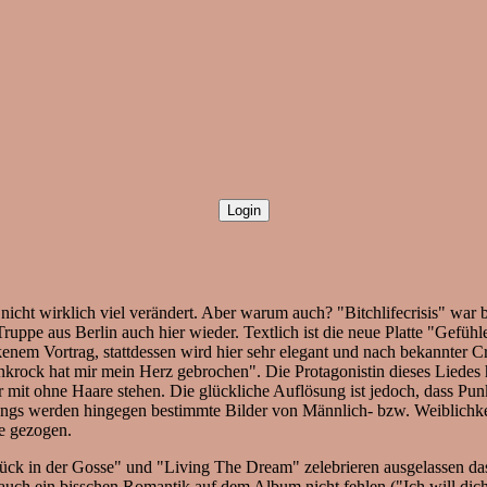
cht wirklich viel verändert. Aber warum auch? "Bitchlifecrisis" war be
Truppe aus Berlin auch hier wieder. Textlich ist die neue Platte "Gefü
kenem Vortrag, stattdessen wird hier sehr elegant und nach bekannter 
krock hat mir mein Herz gebrochen". Die Protagonistin dieses Liedes
mit ohne Haare stehen. Die glückliche Auflösung ist jedoch, dass Punk 
Songs werden hingegen bestimmte Bilder von Männlich- bzw. Weiblichkei
he gezogen.
ck in der Gosse" und "Living The Dream" zelebrieren ausgelassen das 
ch ein bisschen Romantik auf dem Album nicht fehlen ("Ich will dich