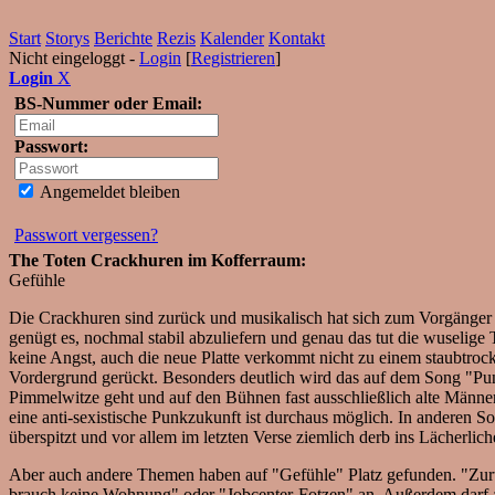
Start
Storys
Berichte
Rezis
Kalender
Kontakt
Nicht eingeloggt -
Login
[
Registrieren
]
Login
X
BS-Nummer oder Email:
Passwort:
Angemeldet bleiben
Passwort vergessen?
The Toten Crackhuren im Kofferraum:
Gefühle
Die Crackhuren sind zurück und musikalisch hat sich zum Vorgänger ni
genügt es, nochmal stabil abzuliefern und genau das tut die wuselige 
keine Angst, auch die neue Platte verkommt nicht zu einem staubtroc
Vordergrund gerückt. Besonders deutlich wird das auf dem Song "Pun
Pimmelwitze geht und auf den Bühnen fast ausschließlich alte Männer 
eine anti-sexistische Punkzukunft ist durchaus möglich. In anderen 
überspitzt und vor allem im letzten Verse ziemlich derb ins Lächerlic
Aber auch andere Themen haben auf "Gefühle" Platz gefunden. "Zurü
brauch keine Wohnung" oder "Jobcenter-Fotzen" an. Außerdem darf au