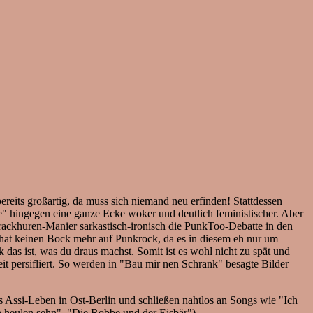
reits großartig, da muss sich niemand neu erfinden! Stattdessen
hle" hingegen eine ganze Ecke woker und deutlich feministischer. Aber
Crackhuren-Manier sarkastisch-ironisch die PunkToo-Debatte in den
 hat keinen Bock mehr auf Punkrock, da es in diesem eh nur um
das ist, was du draus machst. Somit ist es wohl nicht zu spät und
t persifliert. So werden in "Bau mir nen Schrank" besagte Bilder
Assi-Leben in Ost-Berlin und schließen nahtlos an Songs wie "Ich
 heulen sehn", "Die Robbe und der Eisbär").