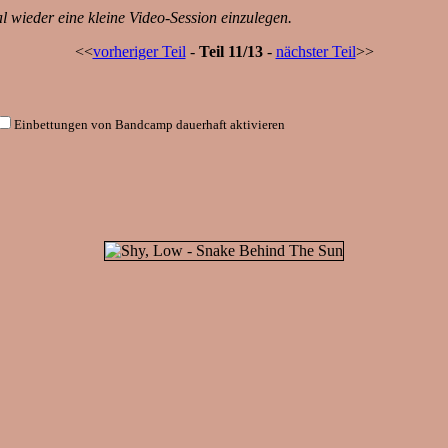
l wieder eine kleine Video-Session einzulegen.
<<
vorheriger Teil
-
Teil 11/13
-
nächster Teil
>>
Einbettungen von Bandcamp dauerhaft aktivieren