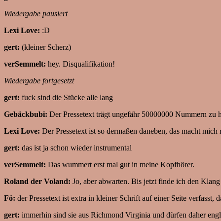
Wiedergabe pausiert
Lexi Love:
:D
gert:
(kleiner Scherz)
verSemmelt:
hey. Disqualifikation!
Wiedergabe fortgesetzt
gert:
fuck sind die Stücke alle lang
Gebäckbubi:
Der Pressetext trägt ungefähr 50000000 Nummern zu ha
Lexi Love:
Der Pressetext ist so dermaßen daneben, das macht mich ri
gert:
das ist ja schon wieder instrumental
verSemmelt:
Das wummert erst mal gut in meine Kopfhörer.
Roland der Voland:
Jo, aber abwarten. Bis jetzt finde ich den Klang
Fö:
der Pressetext ist extra in kleiner Schrift auf einer Seite verfass
gert:
immerhin sind sie aus Richmond Virginia und dürfen daher engl