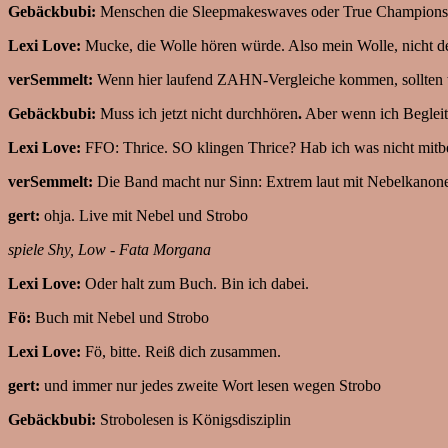
Gebäckbubi:
Menschen die Sleepmakeswaves oder True Champions 
Lexi Love:
Mucke, die Wolle hören würde. Also mein Wolle, nicht der
verSemmelt:
Wenn hier laufend ZAHN-Vergleiche kommen, sollten 
Gebäckbubi:
Muss ich jetzt nicht durchhören
.
Aber wenn ich Begleit
Lexi Love:
FFO: Thrice. SO klingen Thrice? Hab ich was nicht mi
verSemmelt:
Die Band macht nur Sinn: Extrem laut mit Nebelkanon
gert:
ohja. Live mit Nebel und Strobo
spiele Shy, Low - Fata Morgana
Lexi Love:
Oder halt zum Buch. Bin ich dabei.
Fö:
Buch mit Nebel und Strobo
Lexi Love:
Fö, bitte. Reiß dich zusammen.
gert:
und immer nur jedes zweite Wort lesen wegen Strobo
Gebäckbubi:
Strobolesen is Königsdisziplin