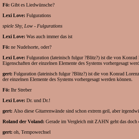
Fö:
Gibt es Liedwünsche?
Lexi Love:
Fulgurations
spiele Shy, Low - Fulgurations
Lexi Love:
Was auch immer das ist
Fö:
ne Nudelsorte, oder?
Lexi Love:
Fulguration (lateinisch fulgur ?Blitz?) ist die von Konr
Eigenschaften der einzelnen Elemente des Systems vorhergesagt wer
gert:
Fulguration (lateinisch fulgur ?Blitz?) ist die von Konrad Lor
der einzelnen Elemente des Systems vorhergesagt werden können.
Fö:
Ihr Streber
Lexi Love:
Dr. und Dr.!
gert:
Also diese Gitarrenwände sind schon extrem geil, aber irgendwi
Roland der Voland:
Gerade im Vergleich mit ZAHN geht das doch e
gert:
oh, Tempowechsel