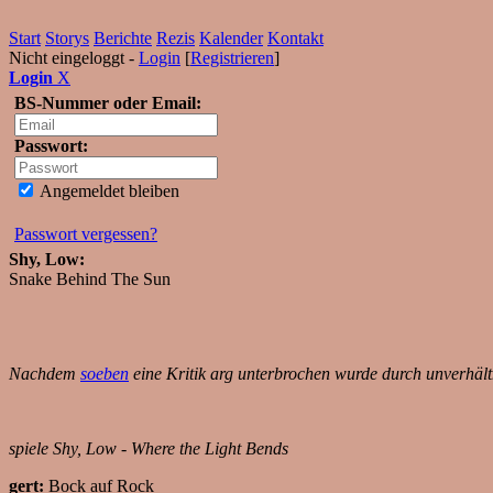
Start
Storys
Berichte
Rezis
Kalender
Kontakt
Nicht eingeloggt -
Login
[
Registrieren
]
Login
X
BS-Nummer oder Email:
Passwort:
Angemeldet bleiben
Passwort vergessen?
Shy, Low:
Snake Behind The Sun
Nachdem
soeben
eine Kritik arg unterbrochen wurde durch unverhält
spiele Shy, Low - Where the Light Bends
gert:
Bock auf Rock