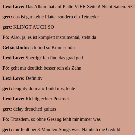
Lexi Love:
Das Album hat auf Platte VIER Seiten! Nicht Saiten. S
gert:
das ist gar keine Platte, sondern ein Tetraeder
gert:
KLINGT AUCH SO
Fö:
Also, ja, es ist komplett instrumental, steht da
Gebäckbubi:
Ich find so Kram schön
Lexi Love:
Sperrig? Ich find das grad geil
Fö:
geht mir deutlich besser rein als Zahn
Lexi Love:
Definitiv
gert:
lenghty dramatic build ups, leute
Lexi Love:
Richtig echter Postrock.
gert:
delay drenched guitars
Fö:
Trotzdem, so ohne Gesang fehlt mir immer was
gert:
mir fehlt bei 8-Minuten-Songs was. Nämlich die Geduld