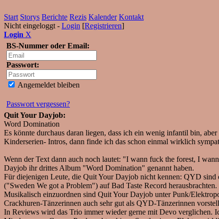
Start
Storys
Berichte
Rezis
Kalender
Kontakt
Nicht eingeloggt -
Login
[
Registrieren
]
Login
X
BS-Nummer oder Email:
Passwort:
Angemeldet bleiben
Passwort vergessen?
Quit Your Dayjob:
Word Domination
Es könnte durchaus daran liegen, dass ich ein wenig infantil bin, aber
Kinderserien- Intros, dann finde ich das schon einmal wirklich sympat
Wenn der Text dann auch noch lautet: "I wann fuck the forest, I wanna
Dayjob ihr drittes Album "Word Domination" genannt haben.
Für diejenigen Leute, die Quit Your Dayjob nicht kennen: QYD sind
("Sweden We got a Problem") auf Bad Taste Record herausbrachten. 
Musikalisch einzuordnen sind Quit Your Dayjob unter Punk/Elektropo
Crackhuren-Tänzerinnen auch sehr gut als QYD-Tänzerinnen vorstell
In Reviews wird das Trio immer wieder gerne mit Devo verglichen. 