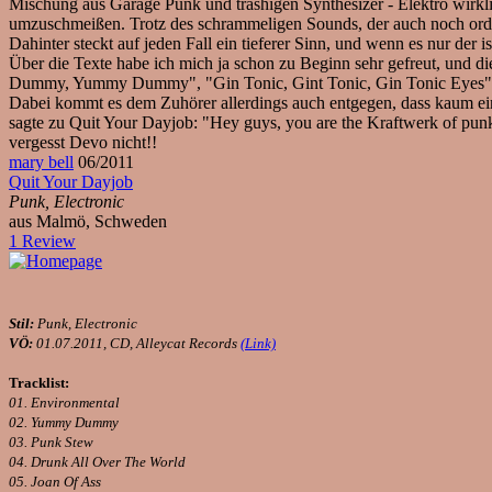
Mischung aus Garage Punk und trashigen Synthesizer - Elektro wirkli
umzuschmeißen. Trotz des schrammeligen Sounds, der auch noch ordent
Dahinter steckt auf jeden Fall ein tieferer Sinn, und wenn es nur de
Über die Texte habe ich mich ja schon zu Beginn sehr gefreut, und
Dummy, Yummy Dummy", "Gin Tonic, Gint Tonic, Gin Tonic Eyes" (übr
Dabei kommt es dem Zuhörer allerdings auch entgegen, dass kaum ei
sagte zu Quit Your Dayjob: "Hey guys, you are the Kraftwerk of punk
vergesst Devo nicht!!
mary bell
06/2011
Quit Your Dayjob
Punk, Electronic
aus Malmö, Schweden
1 Review
Stil:
Punk, Electronic
VÖ:
01.07.2011, CD, Alleycat Records
(Link)
Tracklist:
01. Environmental
02. Yummy Dummy
03. Punk Stew
04. Drunk All Over The World
05. Joan Of Ass