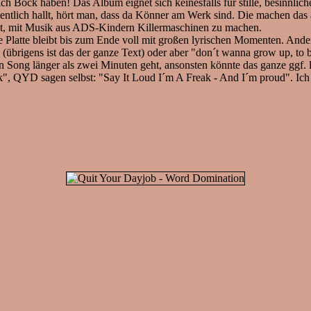
ch Bock haben! Das Album eignet sich keinesfalls für stille, besinnli
lich hallt, hört man, dass da Könner am Werk sind. Die machen das al
r ist, mit Musik aus ADS-Kindern Killermaschinen zu machen.
 die Platte bleibt bis zum Ende voll mit großen lyrischen Momenten.
igens ist das der ganze Text) oder aber "don´t wanna grow up, to be
n Song länger als zwei Minuten geht, ansonsten könnte das ganze ggf.
", QYD sagen selbst: "Say It Loud I´m A Freak - And I´m proud". Ich 