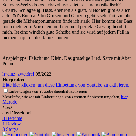
Schwarz-Weiß -Fotos liebevoll gestaltet ist. Und musikalisch?
Gitarre, Schlagzeug, Bass, eher roh als glatt, Melodien gibt es auch,
ach hört's Euch an! Im Großen und Ganzen geht‘s sehr flott zu, aber
gerade die Midtemponummern finde ich stark. Hier kommt der Bass
noch mehr zum Vorschein und der nicht perfekte Gesang berührt
mich. Ist eine wirklich gute Scheibe und sie wird auf jedem Fall in
meinen Top Ten des Jahres landen.
Anspieltipps: Falsch und Klein, Das gruselige Lied, Sätze mit Aber,
Pennen
h*einz_zweidreI
05/2022
Hörprobe:
Bitte hier klicken, um diese Einbettung von Youtube zu aktivieren.
Einbettungen von Youtube dauerhaft aktivieren
Mehr Infos, wie wir mit Einbettungen von externen Anbietern umgehen,
hier
.
Marode
Punk
aus Düsseldorf
8 Berichte
1 Review
3 Storys