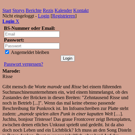
Start
Storys
Berichte
Rezis
Kalender
Kontakt
Nicht eingeloggt -
Login
[
Registrieren
]
Login
X
BS-Nummer oder Email:
Passwort:
Angemeldet bleiben
Passwort vergessen?
Marode:
Risse
Gibt mensch die Worte
marode
und
Risse
bei einem führenden
Suchmaschinenunternehmen ein, wird einem himmelangst, ob des
Zustandes der Brücken in diesen Breiten: "Zehntausend Risse und
noch in Betrieb [...]". Wenn das mal keine ebenso passende
Beschreibung für Punkrock ist. Im Infoanschreiben zur Platte steht
zudem: „
marode spielen alten Punk in einer kaputten Welt
[…].
Juchhu, bonjour Tristesse! Das graue Frontcover zeigt Betonplatten,
zwischen denen etliches Unkraut sprießt und gedeiht. Ist da also
doch noch Leben und ein Lichtblick? Ich muss an den Song Disteln