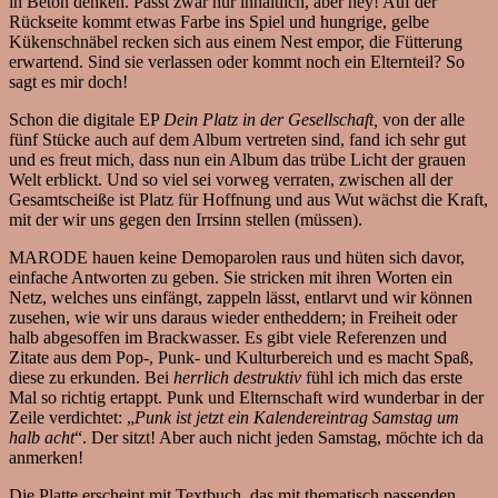
in Beton denken. Passt zwar nur inhaltlich, aber hey! Auf der
Rückseite kommt etwas Farbe ins Spiel und hungrige, gelbe
Kükenschnäbel recken sich aus einem Nest empor, die Fütterung
erwartend. Sind sie verlassen oder kommt noch ein Elternteil? So
sagt es mir doch!
Schon die digitale EP
Dein Platz in der Gesellschaft,
von der alle
fünf Stücke auch auf dem Album vertreten sind, fand ich sehr gut
und es freut mich, dass nun ein Album das trübe Licht der grauen
Welt erblickt. Und so viel sei vorweg verraten, zwischen all der
Gesamtscheiße ist Platz für Hoffnung und aus Wut wächst die Kraft,
mit der wir uns gegen den Irrsinn stellen (müssen).
MARODE hauen keine Demoparolen raus und hüten sich davor,
einfache Antworten zu geben. Sie stricken mit ihren Worten ein
Netz, welches uns einfängt, zappeln lässt, entlarvt und wir können
zusehen, wie wir uns daraus wieder entheddern; in Freiheit oder
halb abgesoffen im Brackwasser. Es gibt viele Referenzen und
Zitate aus dem Pop-, Punk- und Kulturbereich und es macht Spaß,
diese zu erkunden. Bei
herrlich destruktiv
fühl ich mich das erste
Mal so richtig ertappt. Punk und Elternschaft wird wunderbar in der
Zeile verdichtet: „
Punk ist jetzt ein Kalendereintrag Samstag um
halb acht
“. Der sitzt! Aber auch nicht jeden Samstag, möchte ich da
anmerken!
Die Platte erscheint mit Textbuch, das mit thematisch passenden