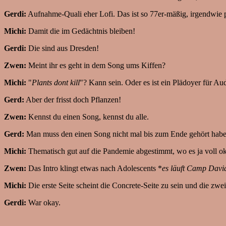
Gerdi:
Aufnahme-Quali eher Lofi. Das ist so 77er-mäßig, irgendwie p
Michi:
Damit die im Gedächtnis bleiben!
Gerdi:
Die sind aus Dresden!
Zwen:
Meint ihr es geht in dem Song ums Kiffen?
Michi:
"
Plants dont kill
"? Kann sein. Oder es ist ein Plädoyer für Au
Gerd:
Aber der frisst doch Pflanzen!
Zwen:
Kennst du einen Song, kennst du alle.
Gerd:
Man muss den einen Song nicht mal bis zum Ende gehört haben, 
Michi:
Thematisch gut auf die Pandemie abgestimmt, wo es ja voll oka
Zwen:
Das Intro klingt etwas nach Adolescents *
es läuft Camp Davi
Michi:
Die erste Seite scheint die Concrete-Seite zu sein und die zwei
Gerdi:
War okay.