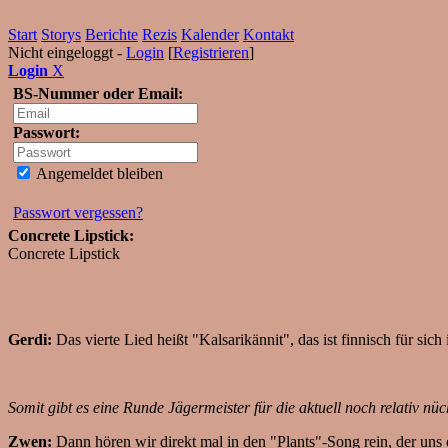
Start
Storys
Berichte
Rezis
Kalender
Kontakt
Nicht eingeloggt -
Login
[
Registrieren
]
Login
X
BS-Nummer oder Email:
Passwort:
Angemeldet bleiben
Passwort vergessen?
Concrete Lipstick:
Concrete Lipstick
Gerdi:
Das vierte Lied heißt "Kalsarikännit", das ist finnisch für si
Somit gibt es eine Runde Jägermeister für die aktuell noch relativ nü
Zwen:
Dann hören wir direkt mal in den "Plants"-Song rein, der uns 