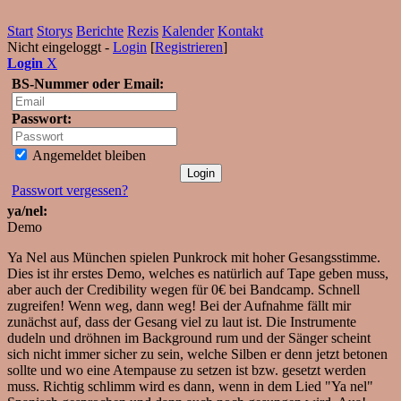
Start
Storys
Berichte
Rezis
Kalender
Kontakt
Nicht eingeloggt -
Login
[
Registrieren
]
Login
X
BS-Nummer oder Email:
Passwort:
Angemeldet bleiben
Passwort vergessen?
ya/nel:
Demo
Ya Nel aus München spielen Punkrock mit hoher Gesangsstimme.
Dies ist ihr erstes Demo, welches es natürlich auf Tape geben muss,
aber auch der Credibility wegen für 0€ bei Bandcamp. Schnell
zugreifen! Wenn weg, dann weg! Bei der Aufnahme fällt mir
zunächst auf, dass der Gesang viel zu laut ist. Die Instrumente
dudeln und dröhnen im Background rum und der Sänger scheint
sich nicht immer sicher zu sein, welche Silben er denn jetzt betonen
sollte und wo eine Atempause zu setzen ist bzw. gesetzt werden
muss. Richtig schlimm wird es dann, wenn in dem Lied "Ya nel"