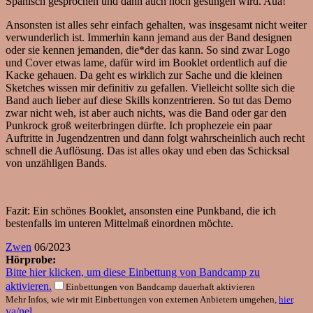
Spanisch gesprochen und dann auch noch gesungen wird. Aua!
Ansonsten ist alles sehr einfach gehalten, was insgesamt nicht weiter
verwunderlich ist. Immerhin kann jemand aus der Band designen
oder sie kennen jemanden, die*der das kann. So sind zwar Logo
und Cover etwas lame, dafür wird im Booklet ordentlich auf die
Kacke gehauen. Da geht es wirklich zur Sache und die kleinen
Sketches wissen mir definitiv zu gefallen. Vielleicht sollte sich die
Band auch lieber auf diese Skills konzentrieren. So tut das Demo
zwar nicht weh, ist aber auch nichts, was die Band oder gar den
Punkrock groß weiterbringen dürfte. Ich prophezeie ein paar
Auftritte in Jugendzentren und dann folgt wahrscheinlich auch recht
schnell die Auflösung. Das ist alles okay und eben das Schicksal
von unzähligen Bands.
Fazit: Ein schönes Booklet, ansonsten eine Punkband, die ich
bestenfalls im unteren Mittelmaß einordnen möchte.
Zwen
06/2023
Hörprobe:
Bitte hier klicken, um diese Einbettung von Bandcamp zu
aktivieren.
Einbettungen von Bandcamp dauerhaft aktivieren
Mehr Infos, wie wir mit Einbettungen von externen Anbietern umgehen,
hier
.
ya/nel