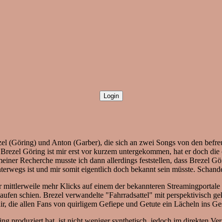
ezel (Göring) und Anton (Garber), die sich an zwei Songs von den befr
ch Brezel Göring ist mir erst vor kurzem untergekommen, hat er doch d
einer Recherche musste ich dann allerdings feststellen, dass Brezel G
terwegs ist und mir somit eigentlich doch bekannt sein müsste. Schan
der mittlerweile mehr Klicks auf einem der bekannteren Streamingpor
u laufen schien. Brezel verwandelte "Fahrradsattel" mit perspektivisch
r, die allen Fans von quirligem Gefiepe und Getute ein Lächeln ins Ge
g produziert hat, ist nicht weniger synthetisch, jedoch im direkten V