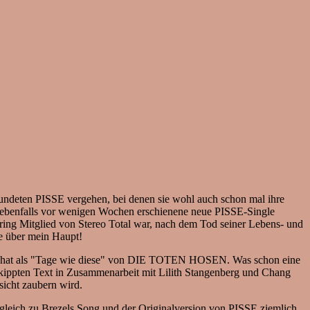
eundeten PISSE vergehen, bei denen sie wohl auch schon mal ihre
ie ebenfalls vor wenigen Wochen erschienene neue PISSE-Single
öring Mitglied von Stereo Total war, nach dem Tod seiner Lebens- und
de über mein Haupt!
tale hat als "Tage wie diese" von DIE TOTEN HOSEN. Was schon eine
 gekippten Text in Zusammenarbeit mit Lilith Stangenberg und Chang
sicht zaubern wird.
ergleich zu Brezels Song und der Originalversion von PISSE ziemlich