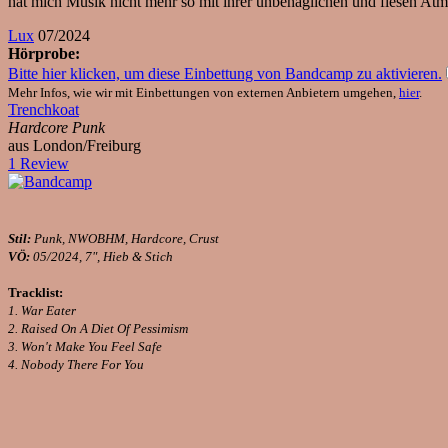
hat mich Musik nicht mehr so mit ihrer unbehaglichen und fiesen Atm
Lux
07/2024
Hörprobe:
Bitte hier klicken, um diese Einbettung von Bandcamp zu aktivieren.
Mehr Infos, wie wir mit Einbettungen von externen Anbietern umgehen,
hier
.
Trenchkoat
Hardcore Punk
aus London/Freiburg
1 Review
Stil:
Punk, NWOBHM, Hardcore, Crust
VÖ:
05/2024, 7", Hieb & Stich
Tracklist:
1. War Eater
2. Raised On A Diet Of Pessimism
3. Won't Make You Feel Safe
4. Nobody There For You