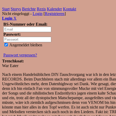
Start
Storys
Berichte
Rezis
Kalender
Kontakt
Nicht eingeloggt -
Login
[
Registrieren
]
Login
X
BS-Nummer oder Email:
Passwort:
Angemeldet bleiben
Passwort vergessen?
Trenchkoat:
War Eater
Nach einem Handelsüblichen DIY-Tauschvorgang war ich in den let
RECORDS. Beim Durchhören stach mir allerdings vor allem ein Band
Ungewöhnliches mehr, dem Datenhighway sei Dank. Wie gesagt, die
denn ich bin einfach Fan von stimmungsvoller Mucke mit viel Energ
der Songs und die nihilistischen Endzeitlyrics jagen einem kalte Scha
und ein, trotz all der dystopischen Matschepampe, ausgefeiltes und 
müsste, wäre ich ziemlich aufgeschmissen denn von VENOM bis 
könnte man hier alles in den Topf werfen. Es ist auch nicht nur Pu
und Melodien verstecken sich auch noch in den Liedern. Fakt ist: