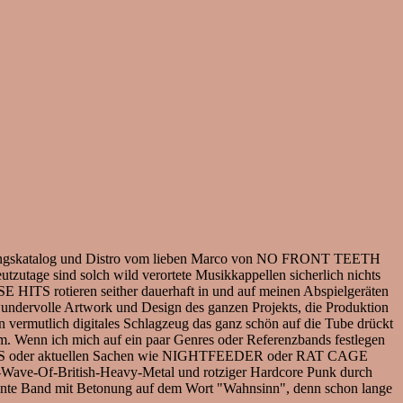
lichungskatalog und Distro vom lieben Marco von NO FRONT TEETH
age sind solch wild verortete Musikkappellen sicherlich nichts
TS rotieren seither dauerhaft in und auf meinen Abspielgeräten
ndervolle Artwork und Design des ganzen Projekts, die Produktion
in vermutlich digitales Schlagzeug das ganz schön auf die Tube drückt
em. Wenn ich mich auf ein paar Genres oder Referenzbands festlegen
SERS oder aktuellen Sachen wie NIGHTFEEDER oder RAT CAGE
ew-Wave-Of-British-Heavy-Metal und rotziger Hardcore Punk durch
ante Band mit Betonung auf dem Wort "Wahnsinn", denn schon lange