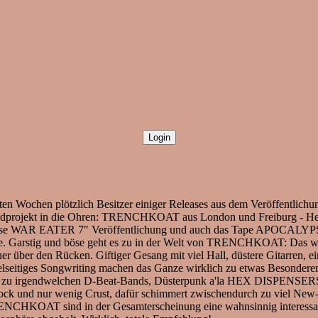
zten Wochen plötzlich Besitzer einiger Releases aus dem Veröffent
projekt in die Ohren: TRENCHKOAT aus London und Freiburg - Heutzut
se WAR EATER 7" Veröffentlichung und auch das Tape APOCALYPSE HI
ie. Garstig und böse geht es zu in der Welt von TRENCHKOAT: Das wu
uer über den Rücken. Giftiger Gesang mit viel Hall, düstere Gitarren, e
vielseitiges Songwriting machen das Ganze wirklich zu etwas Besonder
hin zu irgendwelchen D-Beat-Bands, Düsterpunk a'la HEX DISPEN
nkrock und nur wenig Crust, dafür schimmert zwischendurch zu viel N
 TRENCHKOAT sind in der Gesamterscheinung eine wahnsinnig interess